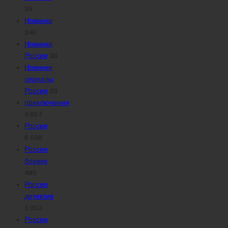
39
Новинки
240
Новинки
Россия
36
Новинки
сериалы
Россия
29
приключения
4 857
Россия
6 588
Россия
боевик
485
Россия
детектив
1 053
Россия