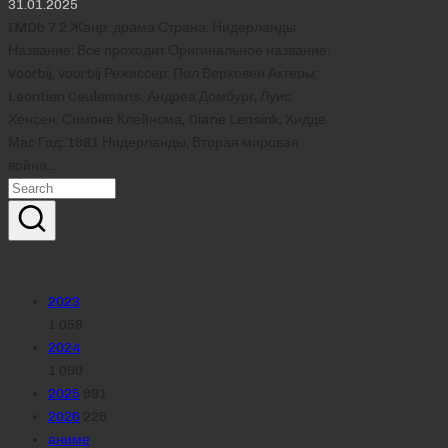
31.01.2025
IMDb 7.2 Жанр: драма Страна: Нидерланды
Название: Всё проходит Оригинальное название:
Voorbij, voorbij Режиссер: Пол Верховен Актеры:
Leontien Ceulemans, Андреа Домбург, Луис
Хенсен, Симоне Клейнсма, Diane Lensink, Хидде
Мас Год: 1981 Нидерланды, Вторая мировая
война.…
Реклама
Рубрики
2023
1 058
2024
1 090
2025
991
2026
226
аниме