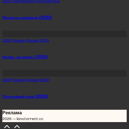
Posted
2025
зарубежный
мультфильм
in
Патруль времени (2025)
Posted
2025
боевик
боевик 2025
in
Кровь за кровь (2025)
Posted
2026
боевик
боевик 2026
in
Последний дом (2026)
Реклама
2026 — kinotorrent.cc
Scroll