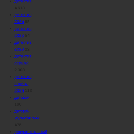
детектив
4 613
детектив
2024
65
детектив
2025
54
детектив
2026
22
детектив
сериал
2 308
детектив
сериал
2024
113
детский
166
детский
мультфильм
475
документальный