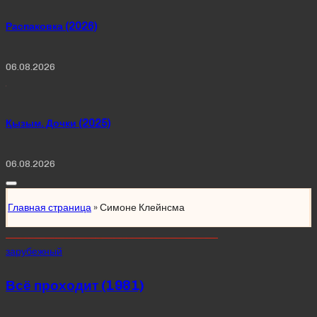
Распаковка (2026)
06.08.2026
Қызым. Дочки (2025)
06.08.2026
Главная страница
»
Симоне Клейнсма
Posted
зарубежный
in
Всё проходит (1981)