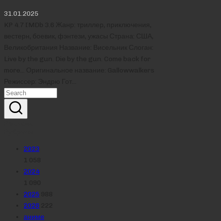
31.01.2025
KP 4.7 IMDb 3.6 Жанр: триллер, приключения,
вестерн, боевик, фэнтези, ужасы Страна: США,
Великобритания Название: Висельник Слоган:
Live by the gun. Die by the gun. Come back for
more... Оригинальное название: Gallowwalkers
Режиссер: Эндрю Гот…
Реклама
Рубрики
2023
1 058
2024
1 090
2025
988
2026
222
аниме