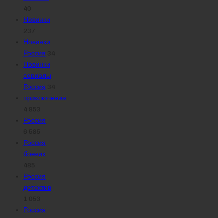
40
Новинки
237
Новинки
Россия
34
Новинки
сериалы
Россия
34
приключения
4 853
Россия
6 585
Россия
боевик
485
Россия
детектив
1 053
Россия