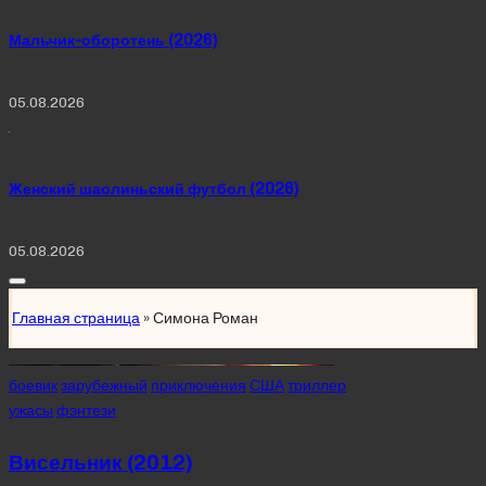
Мальчик-оборотень (2026)
05.08.2026
Женский шаолиньский футбол (2026)
05.08.2026
Главная страница
»
Симона Роман
Posted
боевик
зарубежный
приключения
США
триллер
in
ужасы
фэнтези
Висельник (2012)