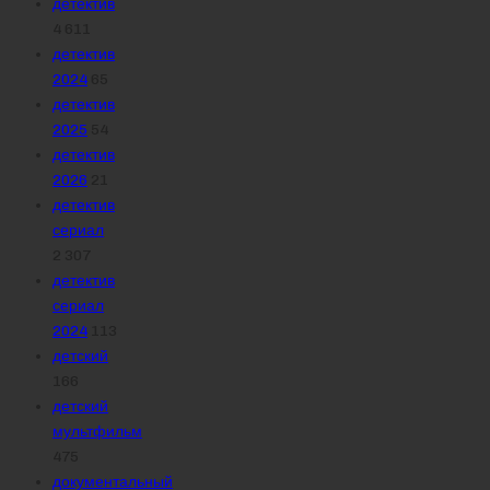
детектив
4 611
детектив
2024
65
детектив
2025
54
детектив
2026
21
детектив
сериал
2 307
детектив
сериал
2024
113
детский
166
детский
мультфильм
475
документальный