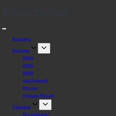
kinotorrent.cc
Skip
to
content
Контакты
Фильмы
2024
2025
2026
зарубежный
Россия
лучшие Россия
Сериалы
Все сериалы