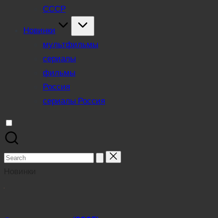
СССР
Новинки
мультфильмы
сериалы
фильмы
Россия
сериалы Россия
Search
for:
Новинки