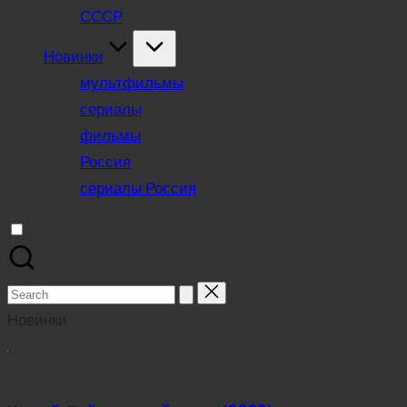
СССР
Новинки
мультфильмы
сериалы
фильмы
Россия
сериалы Россия
Search
for:
Новинки