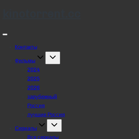
kinotorrent.cc
Skip
to
content
Контакты
Фильмы
2024
2025
2026
зарубежный
Россия
лучшие Россия
Сериалы
Все сериалы