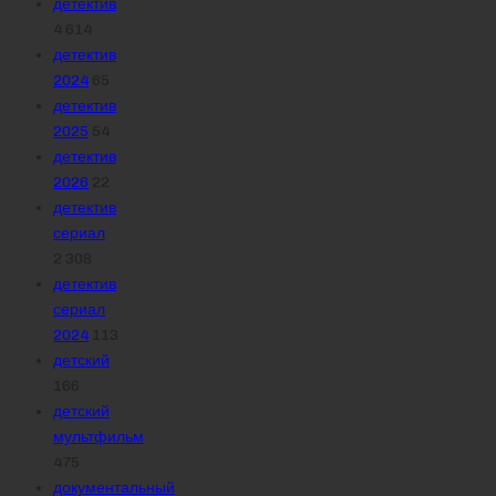
детектив
4 614
детектив
2024
65
детектив
2025
54
детектив
2026
22
детектив
сериал
2 308
детектив
сериал
2024
113
детский
166
детский
мультфильм
475
документальный