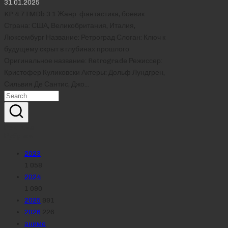
31.01.2025
KP 4.7 IMDb 3.1 Жанр: фантастика, боевик
Страна: США, Великобритания, Италия,
Люксембург Название: Ретроград Слоган: Ключ к
будущему скрыт в глубинах прошлого
Оригинальное название: Retrograde Режиссер:
Кристофер Куликовски Актеры: Дольф Лундгрен,
Сильвия Де Сантис, Джо…
Реклама
Рубрики
2023
1 058
2024
1 090
2025
991
2026
226
аниме