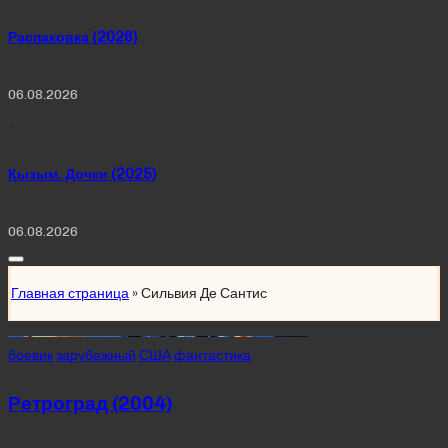
Распаковка (2026)
06.08.2026
Қызым. Дочки (2025)
06.08.2026
Главная страница
»
Сильвия Де Сантис
Posted
боевик
зарубежный
США
фантастика
in
Ретроград (2004)