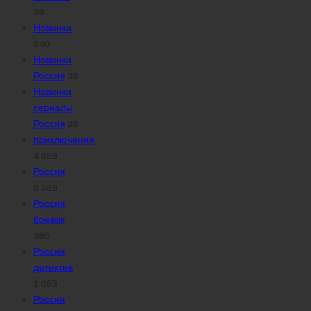
39
Новинки
240
Новинки
Россия
36
Новинки
сериалы
Россия
29
приключения
4 858
Россия
6 588
Россия
боевик
485
Россия
детектив
1 053
Россия