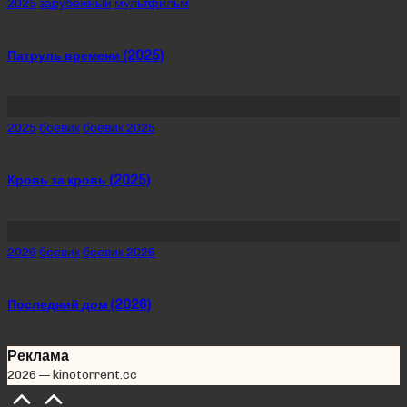
Posted
2025
зарубежный
мультфильм
in
Патруль времени (2025)
Posted
2025
боевик
боевик 2025
in
Кровь за кровь (2025)
Posted
2026
боевик
боевик 2026
in
Последний дом (2026)
Реклама
2026 — kinotorrent.cc
Scroll