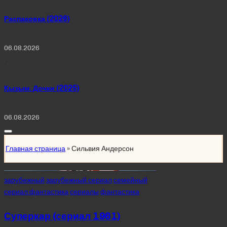
Распаковка (2026)
06.08.2026
Қызым. Дочки (2025)
06.08.2026
Главная страница
»
Сильвия Андерсон
Posted
зарубежный
зарубежный сериал
семейный
in
сериал фантастика
сериалы
фантастика
Суперкар (сериал 1961)