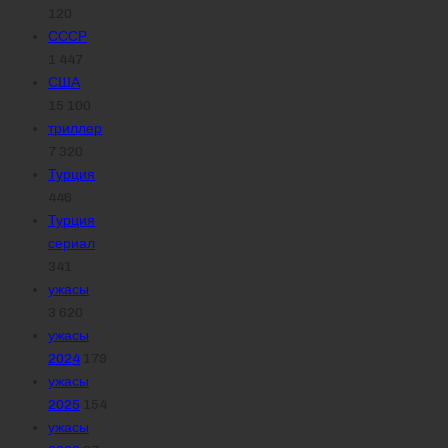
120
СССР
1 447
США
15 100
триллер
7 320
Турция
446
Турция
сериал
341
ужасы
3 620
ужасы
2024
179
ужасы
2025
154
ужасы