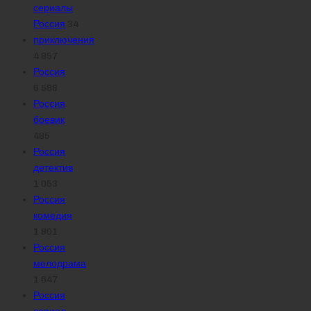
сериалы
Россия
34
приключения
4 857
Россия
6 588
Россия
боевик
485
Россия
детектив
1 053
Россия
комедия
1 801
Россия
мелодрама
1 647
Россия
сериал