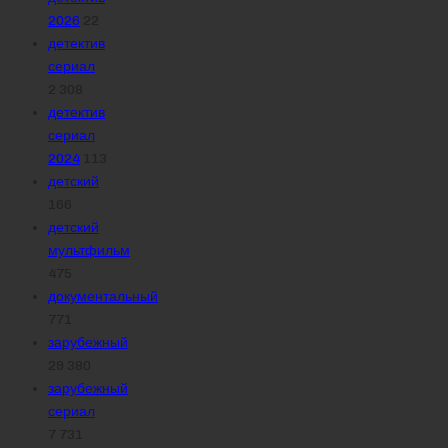
2026
22
детектив
сериал
2 308
детектив
сериал
2024
113
детский
166
детский
мультфильм
475
документальный
771
зарубежный
29 380
зарубежный
сериал
7 731