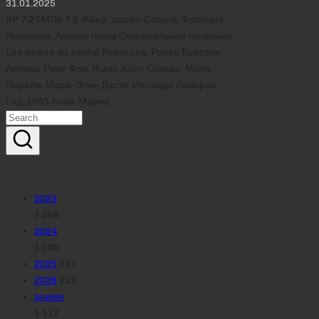
31.01.2025
KP 7.2 IMDb 7.2 Жанр: драма Страна: Франция
Название: Ангелы греха Оригинальное название:
Les anges du péché Режиссер: Робер Брессон
Актеры: Рене Фор, Жани Холт, Сильви, Мила
Парели, Мари-Элен Дасте, Иоланда Лаффон
Год: 1943 Анна-Мария,…
Реклама
Рубрики
2023
1 058
2024
1 090
2025
987
2026
222
аниме
1 117