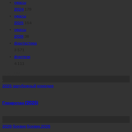
ужасы
2024
179
ужасы
2025
154
ужасы
2026
36
фантастика
3 571
фэнтези
4 111
Похожее
Posted
2025
зарубежный
комедия
in
Гленротан (2025)
Posted
2026
боевик
боевик 2026