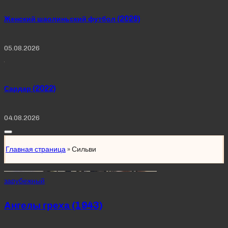
Женский шаолиньский футбол (2026)
05.08.2026
Сардар (2022)
04.08.2026
Главная страница
»
Сильви
Posted
зарубежный
in
Ангелы греха (1943)