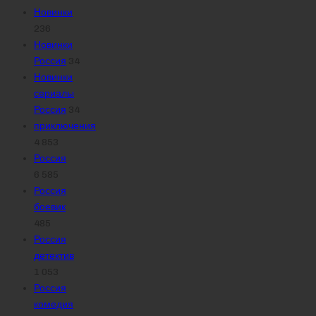
Новинки
236
Новинки
Россия
34
Новинки
сериалы
Россия
34
приключения
4 853
Россия
6 585
Россия
боевик
485
Россия
детектив
1 053
Россия
комедия