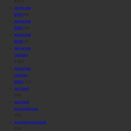
4 611
детектив
2024
65
детектив
2025
54
детектив
2026
21
детектив
сериал
2 307
детектив
сериал
2024
113
детский
166
детский
мультфильм
475
документальный
770