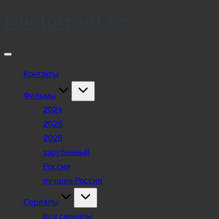
kinotorrent.cc
Skip
to
content
Контакты
Фильмы
2024
2025
2026
зарубежный
Россия
лучшие Россия
Сериалы
Все сериалы