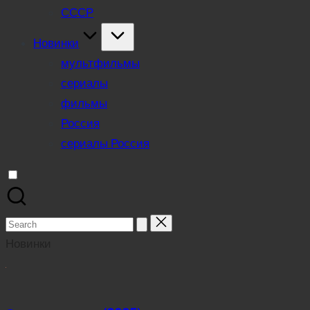
СССР
Новинки
мультфильмы
сериалы
фильмы
Россия
сериалы Россия
Search
for:
Новинки