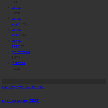
341
ужасы
3 620
ужасы
2024
179
ужасы
2025
154
ужасы
2026
37
фантастика
3 574
фэнтези
4 112
Похожее
Posted
2025
зарубежный
Новинки
in
Сладкая сказка (2025)