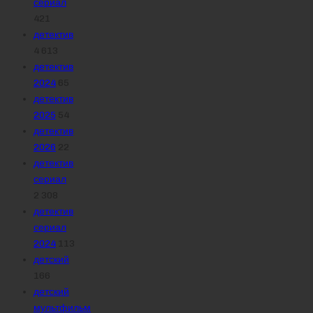
сериал
421
детектив
4 613
детектив
2024
65
детектив
2025
54
детектив
2026
22
детектив
сериал
2 308
детектив
сериал
2024
113
детский
166
детский
мультфильм