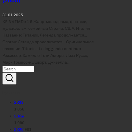
(2000)
31.01.2025
KP 3.4 IMDb 1.5 Жанр: мелодрама, фэнтези,
мультфильм, семейный Страна: США, Италия
Название: Титаник. Легенда продолжается...
Слоган: Легенда продолжается... Оригинальное
название: Titanic - La leggenda continua
Режиссер: Камилло Тети Актеры: Лиза Руссо,
Марк Томпсон-Эшворт, Джизелла…
Реклама
Рубрики
2023
1 058
2024
1 090
2025
991