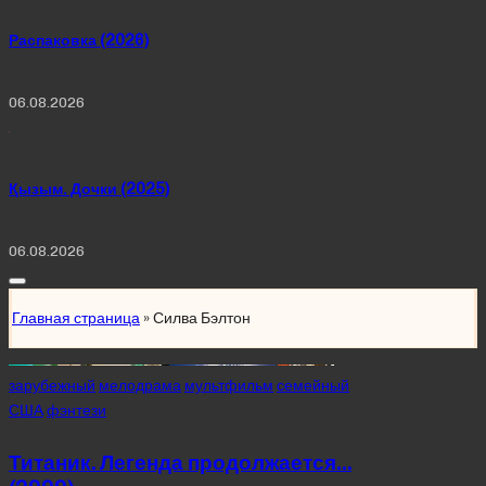
Распаковка (2026)
06.08.2026
Қызым. Дочки (2025)
06.08.2026
Главная страница
»
Силва Бэлтон
Posted
зарубежный
мелодрама
мультфильм
семейный
in
США
фэнтези
Титаник. Легенда продолжается…