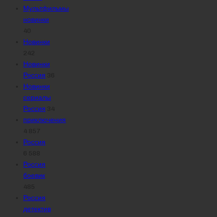
Мультфильмы
новинки
40
Новинки
242
Новинки
Россия
36
Новинки
сериалы
Россия
34
приключения
4 857
Россия
6 588
Россия
боевик
485
Россия
детектив