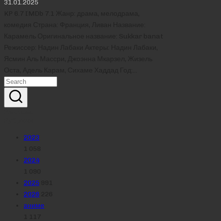
31.01.2025
KP 6.7 IMDb 7.1 Жанр: драма, мелодрама,
комедия Страна: Франция, Ливан Название:
Карамель Оригинальное название: Sukkar banat
Режиссер: Надин Лабаки Актеры: Надин Лабаки,
Ясмин Аль Массри, Джоэнна Мкарзел, Жизель
Оста, Адель Карам, Сихаме Хаддад Год:…
Реклама
Рубрики
2023
1 058
2024
1 090
2025
991
2026
226
аниме
1 117