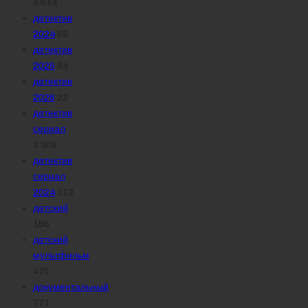
4 614
детектив
2024
65
детектив
2025
54
детектив
2026
22
детектив
сериал
2 308
детектив
сериал
2024
113
детский
166
детский
мультфильм
475
документальный
771