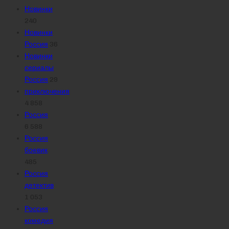
Новинки
240
Новинки
Россия
36
Новинки
сериалы
Россия
29
приключения
4 858
Россия
6 588
Россия
боевик
485
Россия
детектив
1 053
Россия
комедия