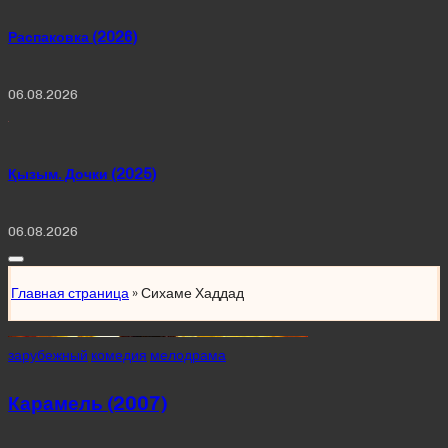
Распаковка (2026)
06.08.2026
Қызым. Дочки (2025)
06.08.2026
Главная страница
»
Сихаме Хаддад
Posted
зарубежный
комедия
мелодрама
in
Карамель (2007)