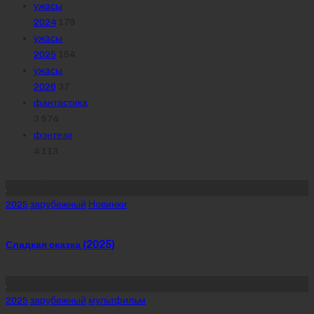
ужасы
2024
179
ужасы
2025
154
ужасы
2026
37
фантастика
3 574
фэнтези
4 113
Похожее
Posted
2025
зарубежный
Новинки
in
Сладкая сказка (2025)
Posted
2025
зарубежный
мультфильм