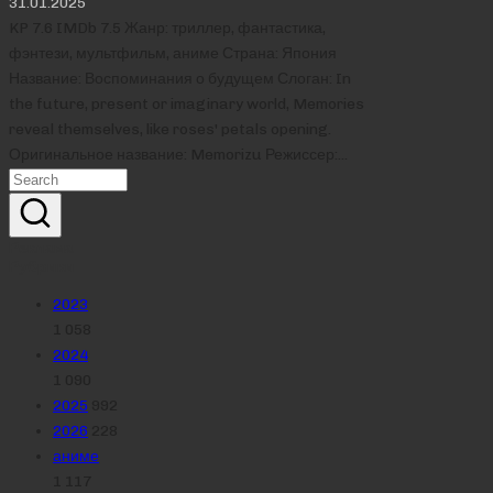
31.01.2025
KP 7.6 IMDb 7.5 Жанр: триллер, фантастика,
фэнтези, мультфильм, аниме Страна: Япония
Название: Воспоминания о будущем Слоган: In
the future, present or imaginary world, Memories
reveal themselves, like roses' petals opening.
Оригинальное название: Memorizu Режиссер:…
Реклама
Рубрики
2023
1 058
2024
1 090
2025
992
2026
228
аниме
1 117