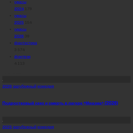
ужасы
2024
179
ужасы
2025
154
ужасы
2026
39
фантастика
3 574
фэнтези
4 113
Похожее
Posted
2026
зарубежный
комедия
in
Подростковый секс и смерть в лагере «Миазма» (2026)
Posted
2025
зарубежный
комедия