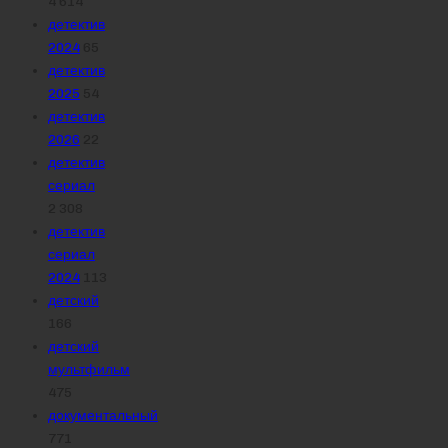
4 614
детектив
2024
65
детектив
2025
54
детектив
2026
22
детектив
сериал
2 308
детектив
сериал
2024
113
детский
166
детский
мультфильм
475
документальный
771