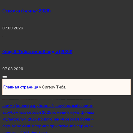
Осколки (сериал 2026)
07.08.2026
Кощей. Тайна живой воды (2026)
07.08.2026
Главная страница
»
Сигэру Тиба
Posted
аниме
боевик
зарубежный
зарубежный сериал
in
зарубежный сериал 2025
комедия
мультфильм
мультфильм 2025
приключения
сериал боевик
сериал комедия
сериал приключения
сериалы
сериалы 2025
фэнтези