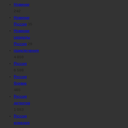
Новинки
242
Новинки
Россия
35
Новинки
сериалы
Россия
29
приключения
4 859
Россия
6 588
Россия
боевик
485
Россия
детектив
1 053
Россия
комедия