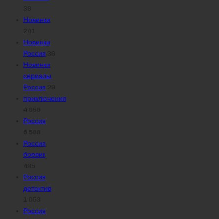
39
Новинки
241
Новинки
Россия
36
Новинки
сериалы
Россия
29
приключения
4 859
Россия
6 588
Россия
боевик
485
Россия
детектив
1 053
Россия