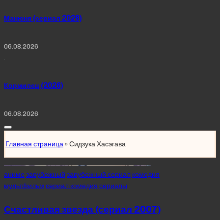
Манюня (сериал 2026)
06.08.2026
Кормилец (2026)
06.08.2026
Главная страница
»
Сидзука Хасэгава
Posted
аниме
зарубежный
зарубежный сериал
комедия
in
мультфильм
сериал комедия
сериалы
Счастливая звезда (сериал 2007)