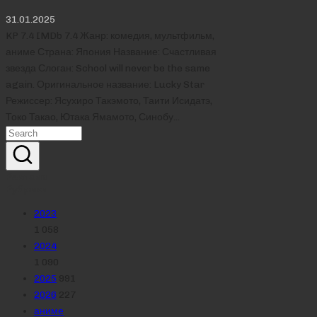
31.01.2025
KP 7.4 IMDb 7.4 Жанр: комедия, мультфильм,
аниме Страна: Япония Название: Счастливая
звезда Слоган: School will never be the same
again. Оригинальное название: Lucky Star
Режиссер: Ясухиро Такэмото, Таити Исидатэ,
Токо Такао, Ютака Ямамото, Синобу…
Реклама
Рубрики
2023
1 058
2024
1 090
2025
991
2026
227
аниме