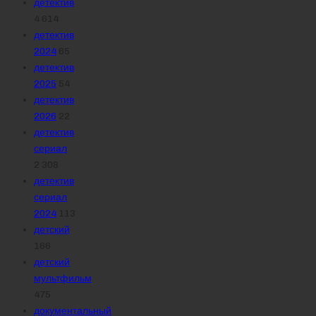
детектив
4 614
детектив
2024
65
детектив
2025
54
детектив
2026
22
детектив
сериал
2 308
детектив
сериал
2024
113
детский
166
детский
мультфильм
475
документальный