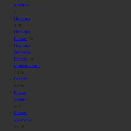
новинки
39
Новинки
238
Новинки
Россия
36
Новинки
сериалы
Россия
34
приключения
4 855
Россия
6 588
Россия
боевик
485
Россия
детектив
1 053