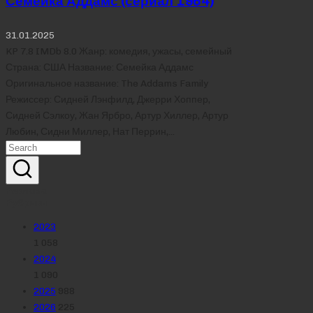
Семейка Аддамс (сериал 1964)
31.01.2025
KP 7.8 IMDb 8.0 Жанр: комедия, ужасы, семейный
Страна: США Название: Семейка Аддамс
Оригинальное название: The Addams Family
Режиссер: Сидней Лэнфилд, Джерри Хоппер,
Сидней Сэлкоу, Жан Ярбро, Артур Хиллер, Артур
Любин, Сидни Миллер, Нат Перрин,…
Реклама
Рубрики
2023
1 058
2024
1 090
2025
988
2026
225