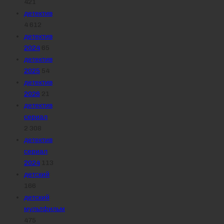
421
детектив
4 612
детектив
2024
65
детектив
2025
54
детектив
2026
21
детектив
сериал
2 308
детектив
сериал
2024
113
детский
166
детский
мультфильм
475