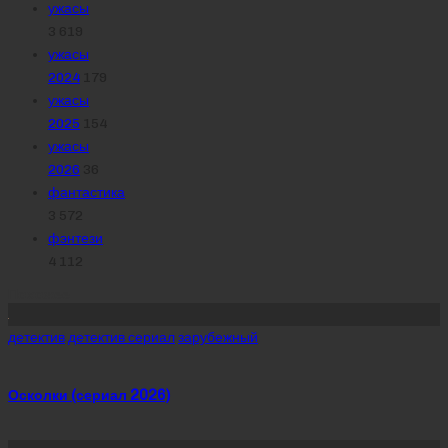
ужасы
3 619
ужасы
2024
179
ужасы
2025
154
ужасы
2026
36
фантастика
3 572
фэнтези
4 112
Похожее
Posted
детектив
детектив сериал
зарубежный
in
Осколки (сериал 2026)