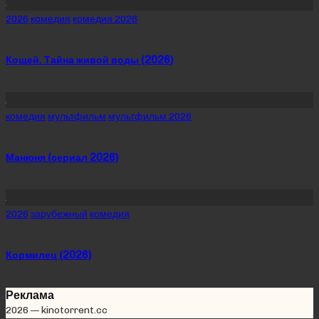
Posted
2026
комедия
комедия 2026
in
Кощей. Тайна живой воды (2026)
Posted
комедия
мультфильм
мультфильм 2026
in
Манюня (сериал 2026)
Posted
2026
зарубежный
комедия
in
Кормилец (2026)
Реклама
2026 — kinotorrent.cc