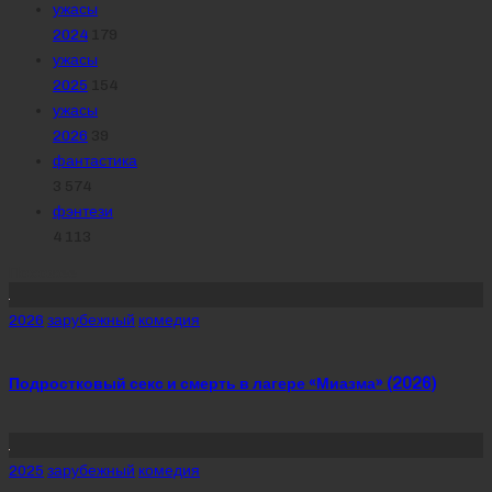
ужасы
2024
179
ужасы
2025
154
ужасы
2026
39
фантастика
3 574
фэнтези
4 113
Похожее
Posted
2026
зарубежный
комедия
in
Подростковый секс и смерть в лагере «Миазма» (2026)
Posted
2025
зарубежный
комедия