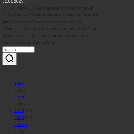
31.01.2025
KP 7.4 IMDb 6.5 Жанр: драма, история Страна:
США, Великобритания, Индия Название: Звоните
Джейн Слоган: Ты не одна Оригинальное
название: Call Jane Режиссер: Филлис Наж, Сиан
Хедер Актеры: Сьюзен Сарандон, Элизабет
Бэнкс, Сигурни Уивер, Крис…
Реклама
Рубрики
2023
1 058
2024
1 090
2025
992
2026
228
аниме
1 117