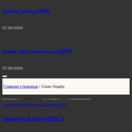
Осколки (сериал 2026)
07.08.2026
Кощей. Тайна живой воды (2026)
07.08.2026
Главная страница
»
Сиан Хедер
Posted
зарубежный
Индия
история
США
in
Звоните Джейн (2021)