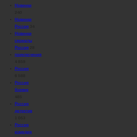
Новинки
240
Новинки
Россия
34
Новинки
сериалы
Россия
28
приключения
4 859
Россия
6 588
Россия
боевик
485
Россия
детектив
1 053
Россия
комедия