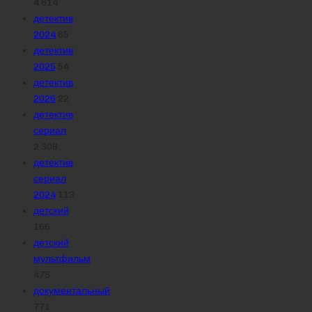
4 614
детектив
2024
65
детектив
2025
54
детектив
2026
22
детектив
сериал
2 308
детектив
сериал
2024
113
детский
166
детский
мультфильм
475
документальный
771