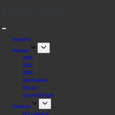
kinotorrent.cc
Skip
to
content
Контакты
Фильмы
2024
2025
2026
зарубежный
Россия
лучшие Россия
Сериалы
Все сериалы