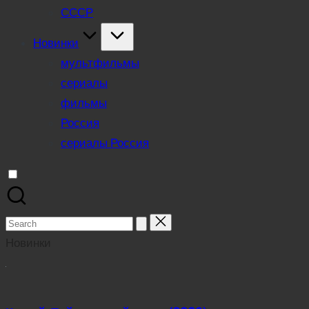
СССР
Новинки
мультфильмы
сериалы
фильмы
Россия
сериалы Россия
Search
for:
Новинки