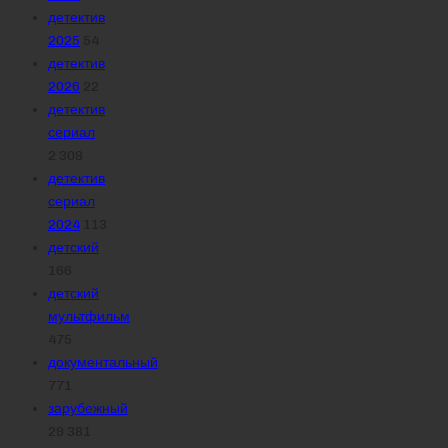
детектив
2025
54
детектив
2026
22
детектив
сериал
2 308
детектив
сериал
2024
113
детский
166
детский
мультфильм
475
документальный
771
зарубежный
29 381