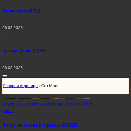
Распаковка (2026)
06.08.2026
Қызым. Дочки (2025)
06.08.2026
Главная страница
»
Сет Манн
Posted
зарубежный
зарубежный сериал
сериалы
США
in
ужасы
Впусти меня (сериал 2022)