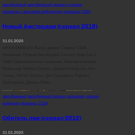
Posted
зарубежный
зарубежный сериал
лучшие
in
сериалы
с высоким рейтингом
сериалы
США
Новый Амстердам (сериал 2018)
31.01.2025
KP 8.0 IMDb 8.0 Жанр: драма Страна: США
Название: Новый Амстердам Слоган: How Can I
Help? Оригинальное название: New Amsterdam
Режиссер: Майкл Словис, Дарнелл Мартин, Ник
Гомес, Питер Хортон, Дон Скардино, Рэйчел
Лайтермен, Джэми Пэйн,…
Posted
зарубежный
зарубежный сериал
комедия
сериал
in
комедия
сериалы
США
Обитель лжи (сериал 2012)
31.01.2025