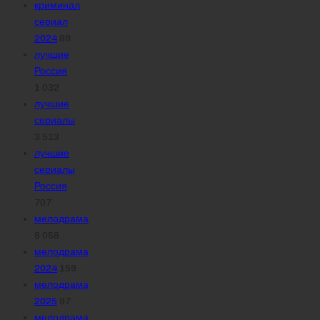
криминал
сериал
2024
89
лучшие
Россия
1 032
лучшие
сериалы
3 513
лучшие
сериалы
Россия
707
мелодрама
8 058
мелодрама
2024
159
мелодрама
2025
97
мелодрама