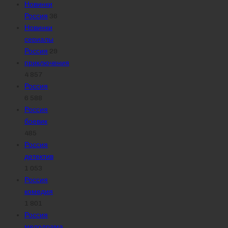
Новинки
Россия
36
Новинки
сериалы
Россия
29
приключения
4 857
Россия
6 588
Россия
боевик
485
Россия
детектив
1 053
Россия
комедия
1 801
Россия
мелодрама