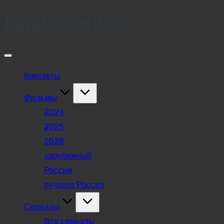
kinotorrent.cc
Skip
to
content
Контакты
Фильмы
2024
2025
2026
зарубежный
Россия
лучшие Россия
Сериалы
Все сериалы