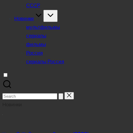
СССР
Новинки
мультфильмы
сериалы
фильмы
Россия
сериалы Россия
Search
for:
Новинки