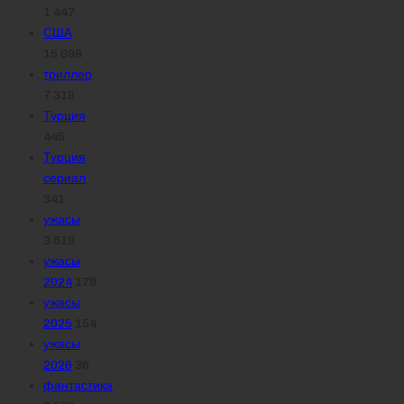
1 447
США
15 098
триллер
7 318
Турция
445
Турция
сериал
341
ужасы
3 618
ужасы
2024
179
ужасы
2025
154
ужасы
2026
36
фантастика