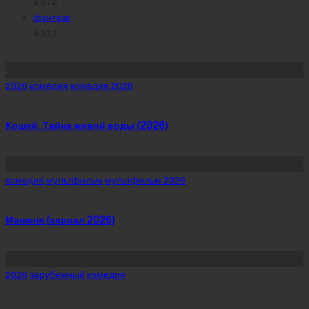
3 572
фэнтези
4 112
Похожее
Posted
2026
комедия
комедия 2026
in
Кощей. Тайна живой воды (2026)
Posted
комедия
мультфильм
мультфильм 2026
in
Манюня (сериал 2026)
Posted
2026
зарубежный
комедия
in