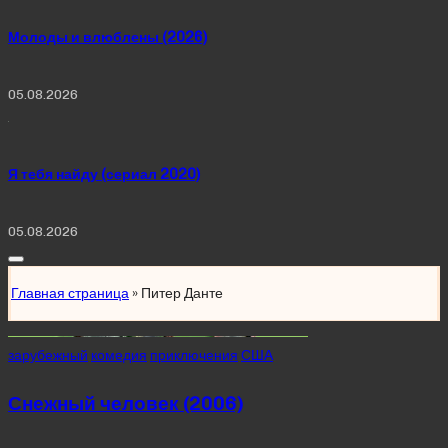
Молоды и влюблены (2026)
05.08.2026
Я тебя найду (сериал 2020)
05.08.2026
Главная страница
»
Питер Данте
Posted
зарубежный
комедия
приключения
США
in
Снежный человек (2006)