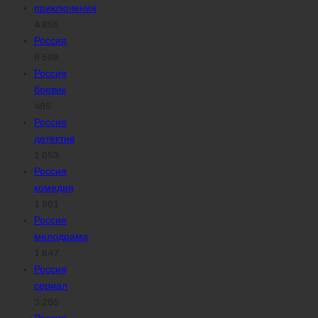
приключения
4 855
Россия
6 588
Россия
боевик
485
Россия
детектив
1 053
Россия
комедия
1 801
Россия
мелодрама
1 647
Россия
сериал
3 295
Россия