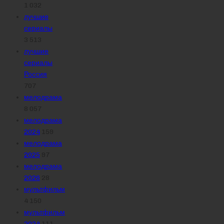
1 032
лучшие
сериалы
3 513
лучшие
сериалы
Россия
707
мелодрама
8 057
мелодрама
2024
159
мелодрама
2025
97
мелодрама
2026
28
мультфильм
4 150
мультфильм
2024
111