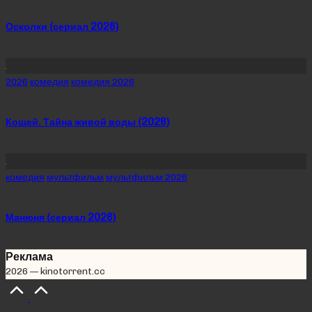
in
Осколки (сериал 2026)
Posted
2026
комедия
комедия 2026
in
Кощей. Тайна живой воды (2026)
Posted
комедия
мультфильм
мультфильм 2026
in
Манюня (сериал 2026)
Реклама
2026 — kinotorrent.cc
Scroll
to