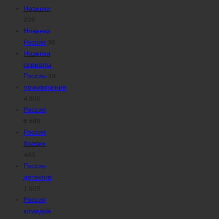
Новинки
239
Новинки
Россия
36
Новинки
сериалы
Россия
34
приключения
4 855
Россия
6 588
Россия
боевик
485
Россия
детектив
1 053
Россия
комедия