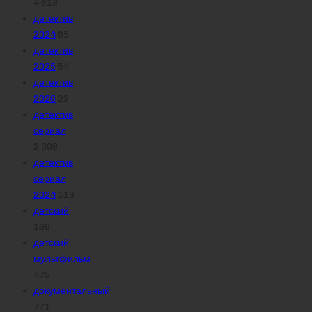
4 613
детектив
2024
65
детектив
2025
54
детектив
2026
22
детектив
сериал
2 308
детектив
сериал
2024
113
детский
166
детский
мультфильм
475
документальный
771