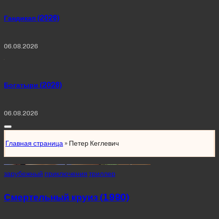
Гандикап (2026)
06.08.2026
Богатыри (2026)
06.08.2026
Главная страница
»
Петер Кеглевич
Posted
зарубежный
приключения
триллер
in
Смертельный круиз (1990)