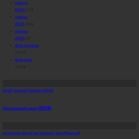
ужасы
2024
179
ужасы
2025
154
ужасы
2026
37
фантастика
3 573
фэнтези
4 112
Похожее
Posted
2026
боевик
боевик 2026
in
Последний дом (2026)
Posted
детектив
детектив сериал
зарубежный