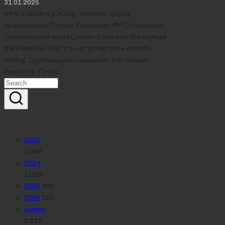
31.01.2025
KP 5.9 IMDb 4.8 Жанр: триллер, драма,
приключения Страна: Германия (ФРГ) Название:
Смертельный круиз Слоган: Early into the voyage
they realized that it's not going to be smooth
sailing. Оригинальное название: Der Skipper
Режиссер: Петер…
Реклама
Рубрики
2023
1 058
2024
1 090
2025
988
2026
226
аниме
1 117